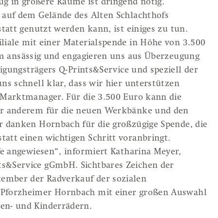
 in größere Räume ist dringend nötig.
 auf dem Gelände des Alten Schlachthofs
statt genutzt werden kann, ist einiges zu tun.
liale mit einer Materialspende in Höhe von 3.500
eim ansässig und engagieren uns aus Überzeugung
tigungsträgers Q-Prints&Service und speziell der
ns schnell klar, dass wir hier unterstützen
 Marktmanager. Für die 3.500 Euro kann die
Fachbereiche
Leistung
ter anderem für die neuen Werkbänke und den
r danken Hornbach für die großzügige Spende, die
Leichter Einstieg in Arbeit
Eigenbetr
att einen wichtigen Schritt voranbringt.
Lernen und Ausbildung
Produkte
fe angewiesen“, informiert Katharina Meyer,
Frauen, Beruf und Familie
nts&Service gGmbH. Sichtbares Zeichen der
Europäische Mobilität
ember der Radverkauf der sozialen
 Pforzheimer Hornbach mit einer großen Auswahl
Beschäftigung
en- und Kinderrädern.