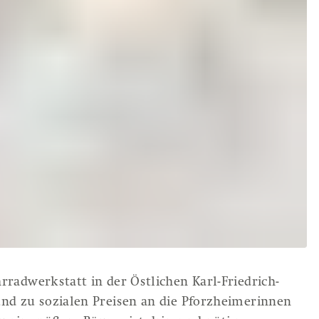
rradwerkstatt in der Östlichen Karl-Friedrich-
und zu sozialen Preisen an die Pforzheimerinnen