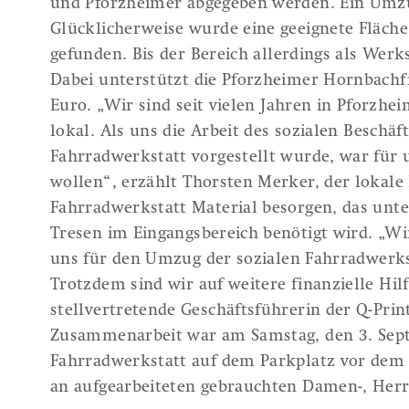
und Pforzheimer abgegeben werden. Ein Umzug
Glücklicherweise wurde eine geeignete Fläche
gefunden. Bis der Bereich allerdings als Werk
Dabei unterstützt die Pforzheimer Hornbachfi
Euro. „Wir sind seit vielen Jahren in Pforzh
lokal. Als uns die Arbeit des sozialen Beschäf
Fahrradwerkstatt vorgestellt wurde, war für u
wollen“, erzählt Thorsten Merker, der lokale
Über uns
Aktuell
Fahrradwerkstatt Material besorgen, das un
Tresen im Eingangsbereich benötigt wird. „Wi
Über Q-PRINTS&SERVICE
Übersicht
uns für den Umzug der sozialen Fahrradwerkst
Leitbild
Trotzdem sind wir auf weitere finanzielle Hil
Team
stellvertretende Geschäftsführerin der Q-Pri
Beirat
Zusammenarbeit war am Samstag, den 3. Sept
Fahrradwerkstatt auf dem Parkplatz vor dem
Kooperationen
an aufgearbeiteten gebrauchten Damen-, Herr
Stellenangebote