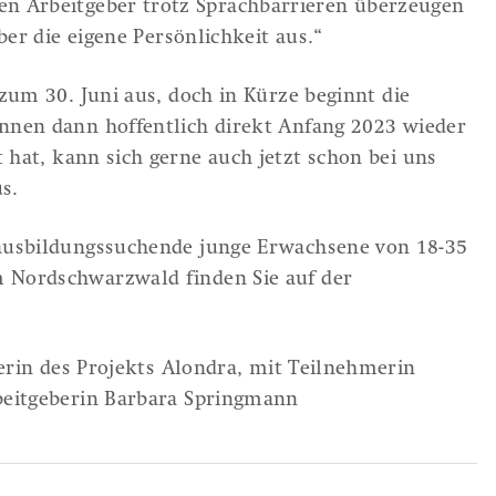
 Arbeitgeber trotz Sprachbarrieren überzeugen
er die eigene Persönlichkeit aus.“
 zum 30. Juni aus, doch in Kürze beginnt die
önnen dann hoffentlich direkt Anfang 2023 wieder
 hat, kann sich gerne auch jetzt schon bei uns
Fachbereiche
Leistung
s.
Leichter Einstieg in Arbeit
Eigenbetr
 ausbildungssuchende junge Erwachsene von 18-35
Lernen und Ausbildung
Produkte
 Nordschwarzwald finden Sie auf der
Frauen, Beruf und Familie
Europäische Mobilität
terin des Projekts Alondra, mit Teilnehmerin
Beschäftigung
rbeitgeberin Barbara Springmann