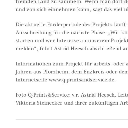
fremden Land zu sammeln. Wenn man dort den
und von sich einnehmen kann, sagt das viel üb
Die aktuelle Förderperiode des Projekts läuft
Ausschreibung für die nächste Phase. „Wir k
starten und wer Interesse an unserem Projekt
Über uns
Aktuell
melden“, führt Astrid Heesch abschließend au
Über Q-PRINTS&SERVICE
Übersicht
Informationen zum Projekt für arbeits- oder
Leitbild
Jahren aus Pforzheim, dem Enzkreis oder dem
Team
Internetseite
www.q-printsandservice.de
.
Beirat
Foto Q-Prints&Service: v.r. Astrid Heesch, Lei
Kooperationen
Viktoria Steinecker und ihrer zukünftigen A
Stellenangebote