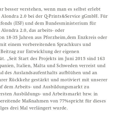
r besser verstehen, wenn man es selbst erlebt
ts Alondra 2.0 bei der Q-Prints&Service gGmbH. Für
ialfonds (ESF) und dem Bundesministerium für
 Alondra 2.0, das arbeits- oder
n 18-35 Jahren aus Pforzheim,dem Enzkreis oder
it einem vorbereitenden Sprachkurs und
 Beitrag zur Entwicklung der eigenen
t. „Seit Start des Projekts im Juni 2015 sind 163
anien, Italien, Malta und Schweden verreist und
nd des Auslandsaufenthalts aufblühen und an
rer Rückkehr gestärkt und motiviert mit unserer
auf dem Arbeits- und Ausbildungsmarkt zu
ersten Ausbildungs- und Arbeitsmarkt bzw. in
bereitende Maßnahmen von 77%spricht für dieses
lges drei Mal verlängert wurde.