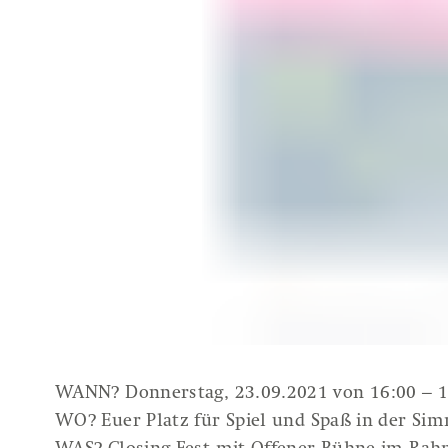
Über uns
Aktuell
Über Q-PRINTS&SERVICE
Übersicht
Leitbild
Team
WANN? Donnerstag, 23.09.2021 von 16:00 – 
WO? Euer Platz für Spiel und Spaß in der Si
Beirat